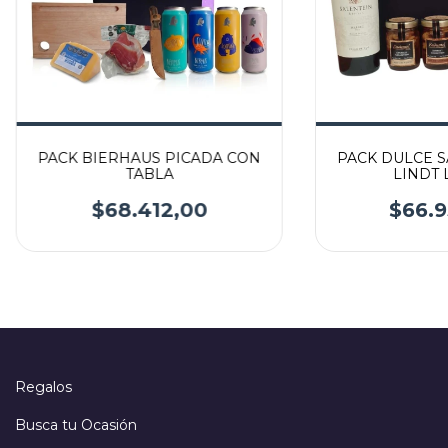
PACK BIERHAUS PICADA CON
PACK DULCE S
TABLA
LINDT 
$68.412,00
$66.9
Regalos
Busca tu Ocasión