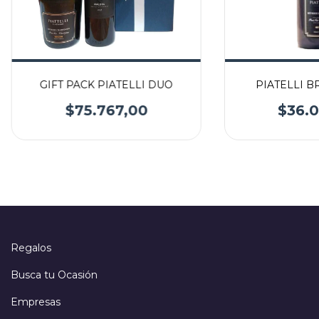
GIFT PACK PIATELLI DUO
PIATELLI B
$75.767,00
$36.0
Regalos
Busca tu Ocasión
Empresas