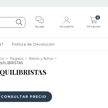
0
Ayuda
Mi cuenta
Mi carrito
NT
Política de Devolución
cio
>
Regalos
>
Bebés y Niños
>
UILIBRISTAS
QUILIBRISTAS