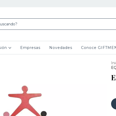
sión
Empresas
Novedades
Conoce GIFTME
Ini
EQ
E