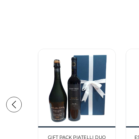
PUMANTE
GIFT PACK PIATELLI DUO
E