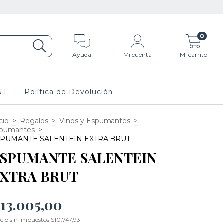
0
Ayuda
Mi cuenta
Mi carrito
NT
Política de Devolución
cio
>
Regalos
>
Vinos y Espumantes
>
pumantes
>
PUMANTE SALENTEIN EXTRA BRUT
SPUMANTE SALENTEIN
XTRA BRUT
13.005,00
cio sin impuestos
$10.747,93