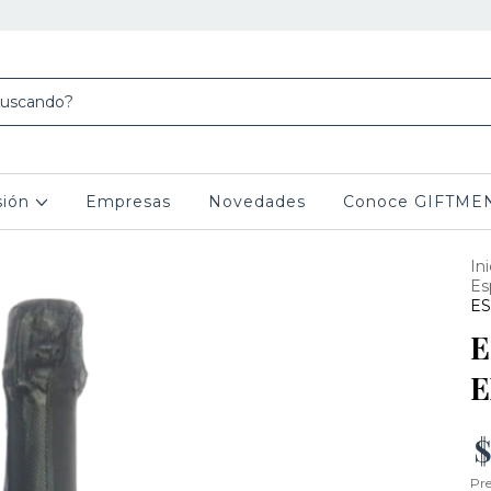
sión
Empresas
Novedades
Conoce GIFTME
Ini
Es
ES
E
E
$
Pre