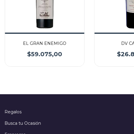
EL GRAN ENEMIGO
DV C
$59.075,00
$26.8
Regalos
Busca tu Ocasión