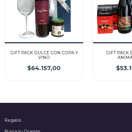
GIFT PACK DULCE CON COPA Y
GIFT PACK
VINO
ANIMA
$64.157,00
$53.1
Regalos
Busca tu Ocasión