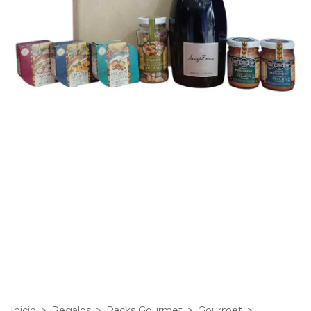
Inicio
>
Regalos
>
Packs Gourmet
>
Gourmet
>