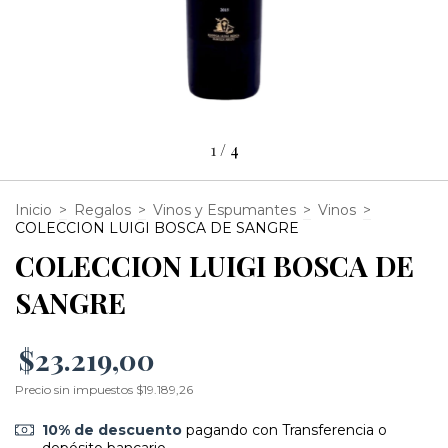
1
/
4
Inicio
>
Regalos
>
Vinos y Espumantes
>
Vinos
>
COLECCION LUIGI BOSCA DE SANGRE
COLECCION LUIGI BOSCA DE
SANGRE
$23.219,00
Precio sin impuestos
$19.189,26
10% de descuento
pagando con Transferencia o
depósito bancario