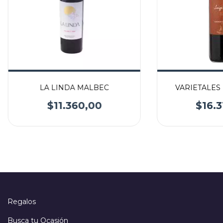
LA LINDA MALBEC
VARIETALES 
$11.360,00
$16.3
Regalos
Busca tu Ocasión