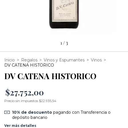
1
/
3
Inicio
>
Regalos
>
Vinos y Espumantes
>
Vinos
>
DV CATENA HISTORICO
DV CATENA HISTORICO
$27.752,00
Precio sin impuestos
$22.935,54
10% de descuento
pagando con Transferencia o
depósito bancario
Ver más detalles